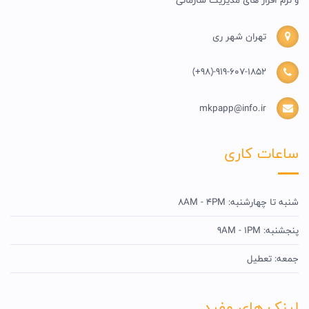
تهران شهر ری
(+98)-919-607-1852
mkpapp@info.ir
ساعات کاری
شنبه تا چهارشنبه: 8AM - 4PM
پنجشنبه: 9AM - 1PM
جمعه: تعطیل
لینک های مفید