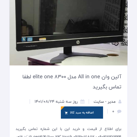
آلین وان All in one مدل elite one 8300 لطفا
تماس بگیرید
مدیر - سایت
روز سه شنبه 1401/08/24
0
اضافه به سبد کالا
برای اطلاع از قیمت و خرید این با این شماره تماس بگیرید
09031237334 - 09196071852 i5 gen3/4/500 23" touch ✅ ظاهر