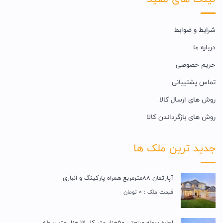
شرایط و ضوابط
درباره ما
حریم خصوصی
تماس پشتیبانی
روش های ارسال کالا
روش های بازگرداندن کالا
جدید ترین ملک ها
آپارتمان 88مترمربع همراه پارکینگ و انباری
قیمت ملک : 0 تومان
اجاره سوله صنعتی 50هزار متر کل 12 هزار متر سوله