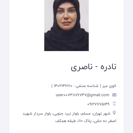
نادره - ناصری
ائوی میز ( شناسه صنفی : 1402146610 )
user0073876747@gmail.com
09127775149
شهر تهران، مسلم، بلوار نبرد جنوبی، بلوار سردار شهید
اصغر ده حقی، پلاک 110، طبقه همکف