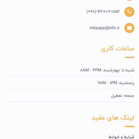
(+98)-919-607-1852
mkpapp@info.ir
ساعات کاری
شنبه تا چهارشنبه: 8AM - 4PM
پنجشنبه: 9AM - 1PM
جمعه: تعطیل
لینک های مفید
شرایط و ضوابط