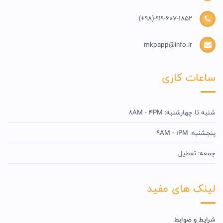
(+98)-919-607-1852
mkpapp@info.ir
ساعات کاری
شنبه تا چهارشنبه: 8AM - 4PM
پنجشنبه: 9AM - 1PM
جمعه: تعطیل
لینک های مفید
شرایط و ضوابط