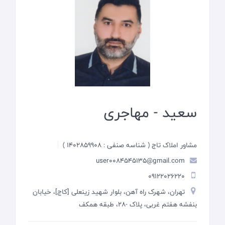
سعید - مهاجری
مشاور املاک تاج ( شناسه صنفی : 1402859908 )
user0084545135@gmail.com
09122026220
تهران، شهرک راه آهن، بلوار شهید زینعلی [کاج]، خیابان
بنفشه هفتم غربی، پلاک -28، طبقه همکف