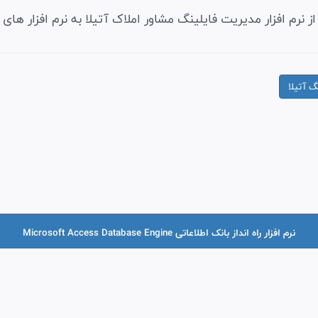
از نرم افزار مدیریت فایلینگ مشاور املاک آتیلا به نرم افزار های زی
گ آتیلا
نرم افزار راه انداز بانک اطلاعاتی Microsoft Access Database Engine