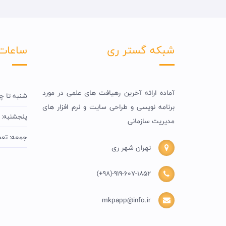
شبکه گستر ری
ساعات
آماده ارائه آخرین رهیافت های علمی در مورد
شنبه تا چهارشن
برنامه نویسی و طراحی سایت و نرم افزار های
پنجشنبه: 9AM - 1PM
مدیریت سازمانی
جمعه: تع
تهران شهر ری
(+98)-919-607-1852
mkpapp@info.ir