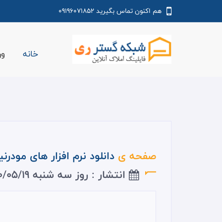
09196071852
هم اکنون تماس بگیرید
خانه
ور
صفحه ی
دانلود نرم افزار های مودرنیا
انتشار : روز سه شنبه 1400/05/19