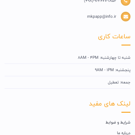
(+98)-919-607-1852
mkpapp@info.ir
ساعات کاری
شنبه تا چهارشنبه: 8AM - 4PM
پنجشنبه: 9AM - 1PM
جمعه: تعطیل
لینک های مفید
شرایط و ضوابط
درباره ما