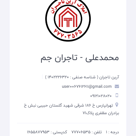
محمدعلی - تاجران جم
آرین تاجران ( شناسه صنفی : 1402226320 )
user0067612611@gmail.com
09121028020
تهرانپارس خ 186 شرقی شهید گلستان حبیبی نبش خ
برادران مظفری پلاک71
درجه : 1
تلفن : 77706535
کدپستی : 1655877953